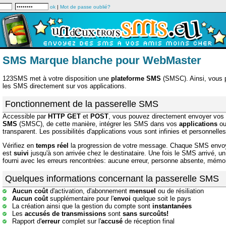
ok
|
Mot de passe oublié?
SMS Marque blanche pour WebMaster
123SMS met à votre disposition une
plateforme SMS
(SMSC). Ainsi, vous
les SMS directement sur vos applications.
Fonctionnement de la passerelle SMS
Accessible par
HTTP GET
et
POST
, vous pouvez directement envoyer vos
SMS
(SMSC), de cette manière, intégrer les SMS dans vos
applications
o
transparent. Les possibilités d'applications vous sont infinies et personnelles
Vérifiez en
temps réel
la progression de votre message. Chaque SMS envo
est
suivi
jusqu'à son arrivée chez le destinataire. Une fois le SMS arrivé, u
fourni avec les erreurs rencontrées: aucune erreur, personne absente, mémoi
Quelques informations concernant la passerelle SMS
Aucun coût
d'activation, d'abonnement
mensuel
ou de résiliation
Aucun coût
supplémentaire pour l'
envoi
quelque soit le pays
La création ainsi que la gestion du compte sont
instantanées
Les
accusés de transmissions
sont
sans surcoûts!
Rapport d'
erreur
complet sur l'
accusé
de réception final