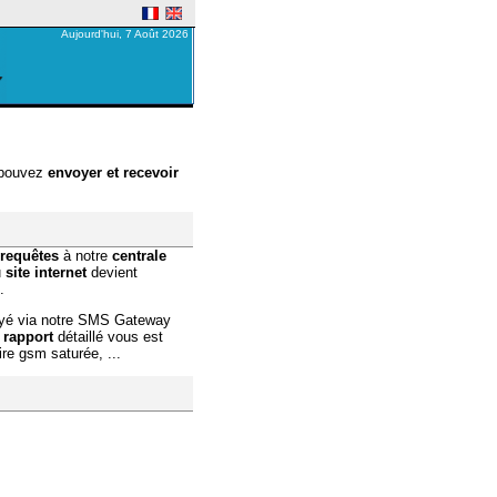
Aujourd'hui, 7 Août 2026
 pouvez
envoyer et recevoir
requêtes
à notre
centrale
u
site internet
devient
.
yé via notre SMS Gateway
n
rapport
détaillé vous est
re gsm saturée, ...