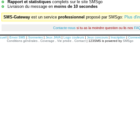
Rapport et statistiques
complets sur le site SMSgo
Livraison du message en
moins de 10 secondes
SMS-Gateway
est un service
professionnel
proposé par SMSgo:
Plus d'i
Contacte-nous
si tu as la moindre question ou lis nos
FA
cueil
|
Envoi SMS
|
Sonneries
|
Jeux JAVA
|
Logo couleurs
|
Jeux concours
|
Inscription
|
Connex
Conditions générales
.
Coverage
.
Vie privée
.
Contact
| 123SMS is powered by
SMSgo