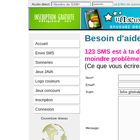
Accès direct:
ok
|
Mot de passe
Besoin d'aid
Accueil
123 SMS est à ta d
Envoi SMS
moindre problème
Sonneries
(Ce que vous écrire
Jeux JAVA
Nom*:
Logo couleurs
Email*:
Jeux concours
Sujet:
Inscription
Connexion
Couverture réseau
Message: