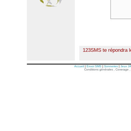
123SMS te répondra le
Accueil
|
Envoi SMS
|
Sonneries
|
Jeux J
Conditions générales
.
Coverage