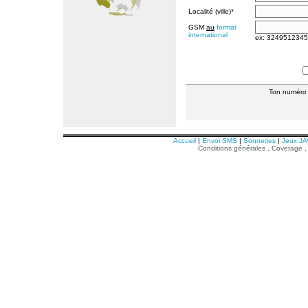
Localité (ville)*
GSM
au
format
international
ex: 324951234
Ton numéro
Accueil
|
Envoi SMS
|
Sonneries
|
Jeux JA
Conditions générales
.
Coverage