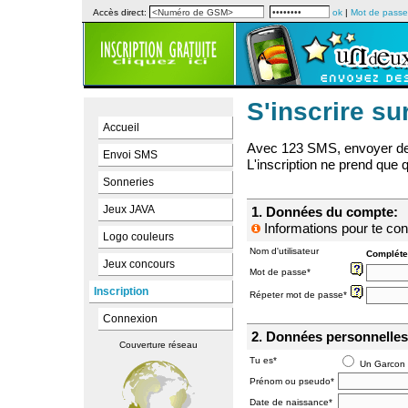
Accès direct:
ok
|
Mot de passe
S'inscrire s
Accueil
Avec 123 SMS, envoyer de
Envoi SMS
L'inscription ne prend que
Sonneries
Jeux JAVA
1. Données du compte:
Informations pour te co
Logo couleurs
Nom d'utilisateur
Complétez
Jeux concours
Mot de passe*
Inscription
Répeter mot de passe*
Connexion
2. Données personnelles
Couverture réseau
Tu es*
Un Garcon
Prénom ou pseudo*
Date de naissance*