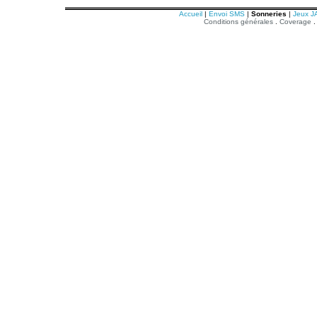
Accueil
|
Envoi SMS
|
Sonneries
|
Jeux J
Conditions générales
.
Coverage