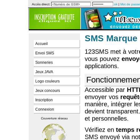
Accès direct:
ok
|
Mot de passe
SMS Marque 
Accueil
123SMS met à votre
Envoi SMS
vous pouvez
envoye
Sonneries
applications.
Jeux JAVA
Fonctionnemen
Logo couleurs
Accessible par
HTT
Jeux concours
envoyer vos
requêt
Inscription
manière, intégrer 
Connexion
devient transparent.
et personnelles.
Couverture réseau
Vérifiez en
temps r
SMS envoyé via no