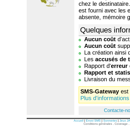
chez le destinataire
est fourni avec les
absente, mémoire g
Quelques infor
Aucun coût
d'act
Aucun coût
suppl
La création ainsi
Les
accusés de 
Rapport d'
erreur
Rapport et stati
Livraison du me
SMS-Gateway
est
Plus d'informations
Contacte-n
Accueil
|
Envoi SMS
|
Sonneries
|
Jeux J
Conditions générales
.
Coverage